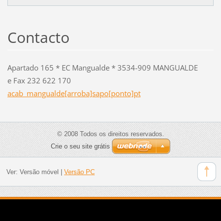
Contacto
Apartado 165 * EC Mangualde * 3534-909 MANGUALDE
e Fax 232 622 170
acab_mangualde[arroba]sapo[ponto]pt
© 2008 Todos os direitos reservados.
Crie o seu site grátis
Ver:
Versão móvel
|
Versão PC