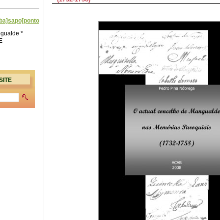
a]sapo[ponto]pt
gualde *
E
SITE