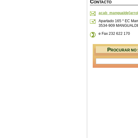
C
ONTACTO
acab_mangualde[arrob
Apartado 165 * EC Man
3534-909 MANGUALD
e Fax 232 622 170
P
ROCURAR NO 