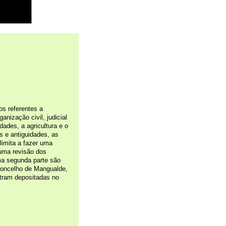
os referentes a
nização civil, judicial
dades, a agricultura e o
s e antiguidades, as
limita a fazer uma
uma revisão dos
a segunda parte são
 concelho de Mangualde,
ntram depositadas no